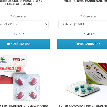
ERIKUS CIALIS: VIDALISTA 40
VILITRA 40MG (VARDENAIL 4
(TADALAFIL 40MG)
Kiszerelés
Kiszerelés
3 791 Ft
2 841 Ft
KOSÁRBA RAK
KOSÁRBA RAK
O 120 (SILDENAFIL 120MG, NANDA
SUPER KAMAGRA 160MG (SILDENA