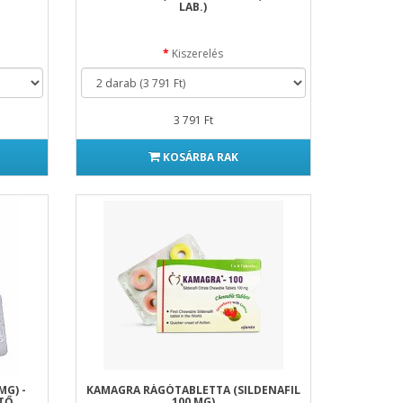
LAB.)
Kiszerelés
3 791 Ft
KOSÁRBA RAK
MG) -
KAMAGRA RÁGÓTABLETTA (SILDENAFIL
ÍTŐ
100 MG)