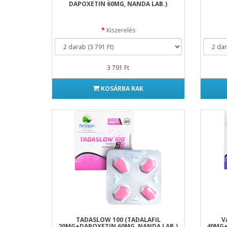
DAPOXETIN 60MG, NANDA LAB.)
Kiszerelés
3 791 Ft
KOSÁRBA RAK
TADASLOW 100 (TADALAFIL
V
20MG+DAPOXETIN 60MG, NANDA LAB.)
40MG+