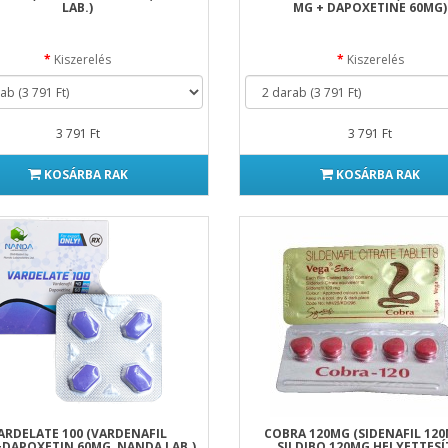
LAB.)
MG + DAPOXETINE 60MG)
Kiszerelés
Kiszerelés
3 791 Ft
3 791 Ft
KOSÁRBA RAK
KOSÁRBA RAK
ARDELATE 100 (VARDENAFIL
COBRA 120MG (SIDENAFIL 120
DAPOXETIN 60MG, NANDA LAB.)
SILDIBO 120MG HELYETTES