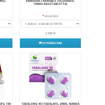
0MG)
KAMAGRA CHEWABLE (SILDENAFIL
100MG RÁGÓTABLETTA)
Kiszerelés
3 705 Ft
KOSÁRBA RAK
FIL 100
TADALONG 40 (TADALAFIL 20MG, NANDA