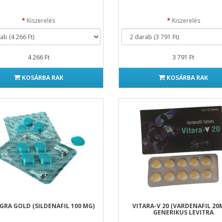
Kiszerelés
Kiszerelés
4 266 Ft
3 791 Ft
KOSÁRBA RAK
KOSÁRBA RAK
RA GOLD (SILDENAFIL 100 MG)
VITARA-V 20 (VARDENAFIL 20M
GENERIKUS LEVITRA