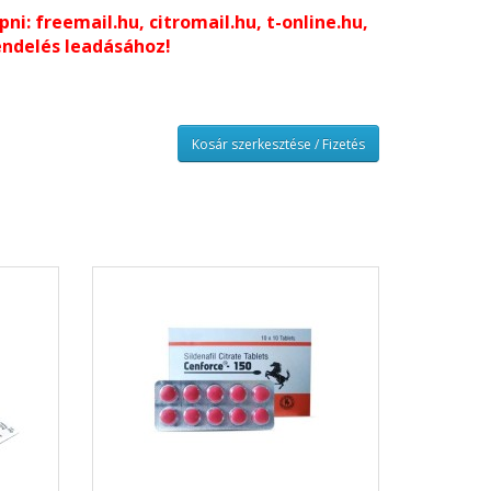
i: freemail.hu, citromail.hu, t-online.hu,
endelés leadásához!
Kosár szerkesztése / Fizetés