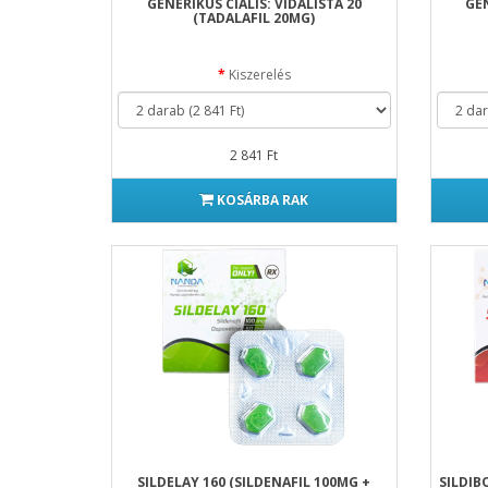
GENERIKUS CIALIS: VIDALISTA 20
GEN
(TADALAFIL 20MG)
Kiszerelés
2 841 Ft
KOSÁRBA RAK
SILDELAY 160 (SILDENAFIL 100MG +
SILDIB